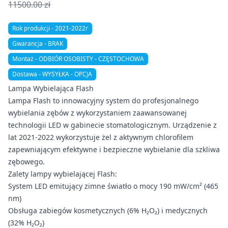
11500.00 zł
Rok produkcji - 2021-2022r
Gwarancja - BRAK
Montaż - ODBIÓR OSOBISTY - CZĘSTOCHOWA
Dostawa - WYSYŁKA - OPCJA
Lampa Wybielająca Flash
Lampa Flash to innowacyjny system do profesjonalnego
wybielania zębów z wykorzystaniem zaawansowanej
technologii LED w gabinecie stomatologicznym. Urządzenie z
lat 2021-2022 wykorzystuje żel z aktywnym chlorofilem
zapewniającym efektywne i bezpieczne wybielanie dla szkliwa
zębowego.
Zalety lampy wybielającej Flash:
System LED emitujący zimne światło o mocy 190 mW/cm² (465
nm)
Obsługa zabiegów kosmetycznych (6% H₂O₂) i medycznych
(32% H₂O₂)