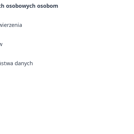
ych osobowych osobom
wierzenia
w
aństwa danych