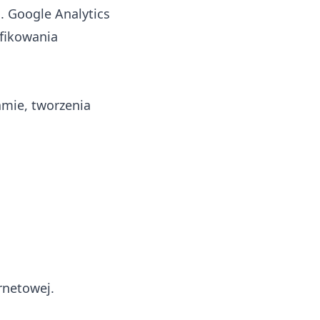
. Google Analytics
yfikowania
amie, tworzenia
rnetowej.