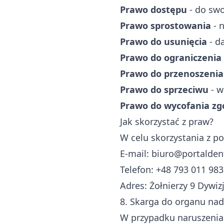
Prawo dostępu
- do sw
Prawo sprostowania
- 
Prawo do usunięcia
- d
Prawo do ograniczenia
Prawo do przenoszenia
Prawo do sprzeciwu
- w
Prawo do wycofania zg
Jak skorzystać z praw?
W celu skorzystania z p
E-mail:
biuro@portaldent
Telefon: +48 793 011 983
Adres: Żołnierzy 9 Dywiz
8. Skarga do organu na
W przypadku naruszenia