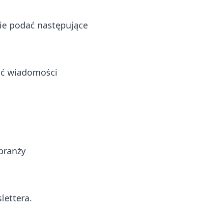
ie podać następujące
eść wiadomości
branży
lettera.