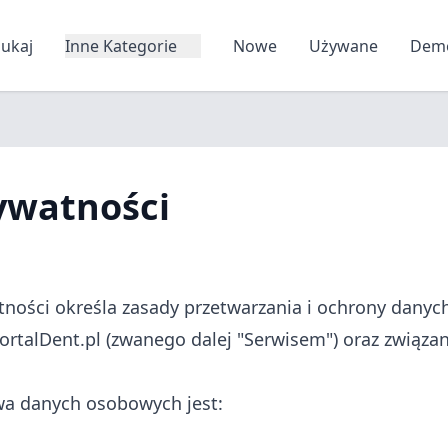
zukaj
Inne Kategorie
Nowe
Używane
Dem
ywatności
atności określa zasady przetwarzania i ochrony dany
rtalDent.pl (zwanego dalej "Serwisem") oraz związan
a danych osobowych jest: