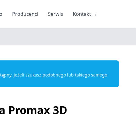
o
Producenci
Serwis
Kontakt
→
ostępny. Jeżeli szukasz podobnego lub takiego samego
a Promax 3D