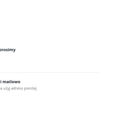
prosimy
mi mailowo
la użyj adresu poniżej