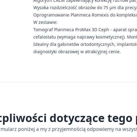
Algorytm CALM zapewniający korekcję ruchów pac
Wysoka rozdzielczość obrazów do 75 μm dla precyz
Oprogramowanie Planmeca Romexis do komplekso
W zestawie:
Tomograf Planmeca ProMax 3D Ceph - aparat spra
cefalostatu (wymaga naprawy kosmetycznej). Mont
Idealny dla gabinetów ortodontycznych, implant
diagnostyki obrazowej w atrakcyjnej cenie.
tpliwości dotyczące tego
rmularz poniżej a my z przyjemnością odpowiemy na wszyst