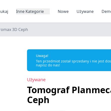
zukaj
Inne Kategorie
Nowe
Używane
Dem
romax 3D Ceph
Uwaga!
Ten przedmiot został sprzedany i nie jest d
napisz do nas!
Używane
Tomograf Planmec
Ceph