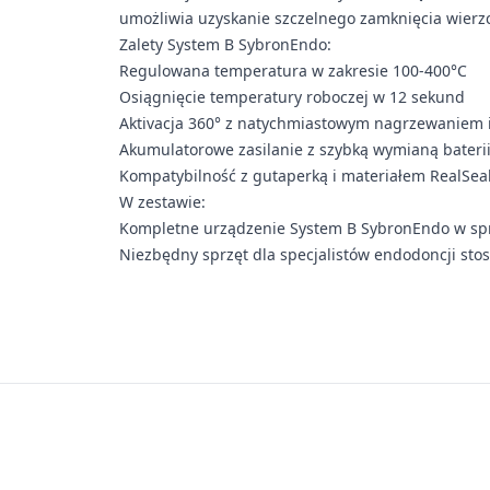
umożliwia uzyskanie szczelnego zamknięcia wier
Zalety System B SybronEndo:
Regulowana temperatura w zakresie 100-400°C
Osiągnięcie temperatury roboczej w 12 sekund
Aktivacja 360° z natychmiastowym nagrzewaniem 
Akumulatorowe zasilanie z szybką wymianą bateri
Kompatybilność z gutaperką i materiałem RealSea
W zestawie:
Kompletne urządzenie System B SybronEndo w spr
Niezbędny sprzęt dla specjalistów endodoncji sto