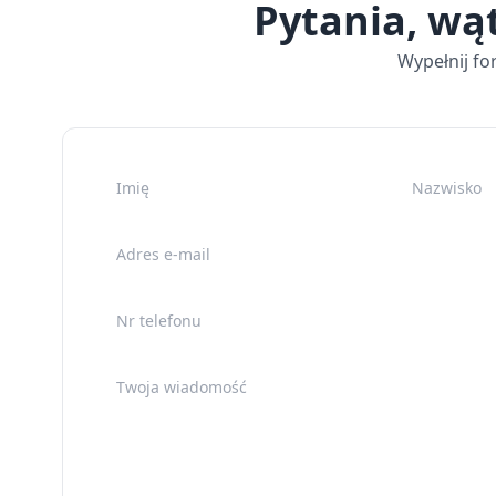
Pytania, wą
Wypełnij fo
Imię
Nazwisko
Adres e-mail
Nr telefonu
Twoja wiadomość