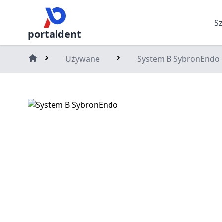
S
portaldent
Używane
System B SybronEndo
Home