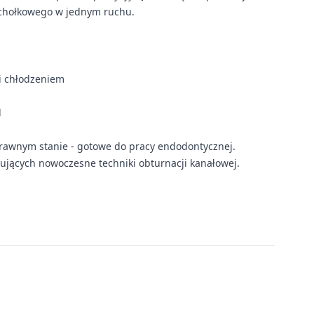
zchołkowego w jednym ruchu.
i chłodzeniem
i
l
awnym stanie - gotowe do pracy endodontycznej.
sujących nowoczesne techniki obturnacji kanałowej.