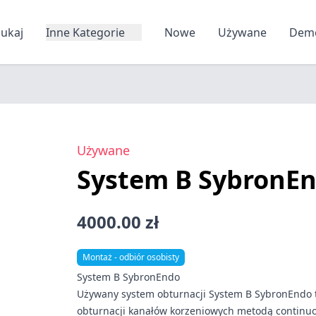
zukaj
Inne Kategorie
Nowe
Używane
Dem
Używane
System B SybronE
4000.00 zł
Montaż - odbiór osobisty
System B SybronEndo
Używany system obturnacji System B SybronEndo t
obturnacji kanałów korzeniowych metodą continuo