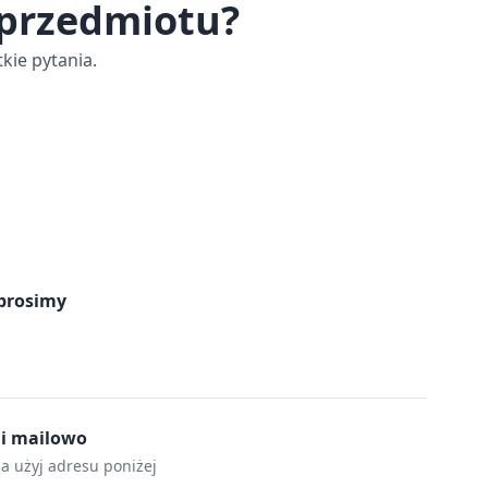
 przedmiotu?
kie pytania.
prosimy
mi mailowo
la użyj adresu poniżej