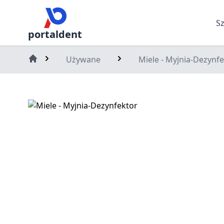
S
portaldent
Używane
Miele - Myjnia-Dezynf
Home