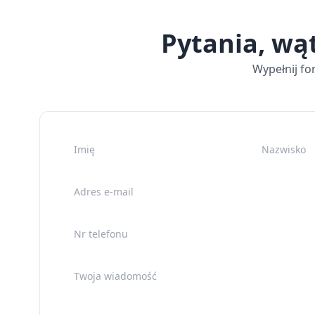
Pytania, wą
Wypełnij fo
Imię
Nazwisko
Adres e-mail
Nr telefonu
Twoja wiadomość