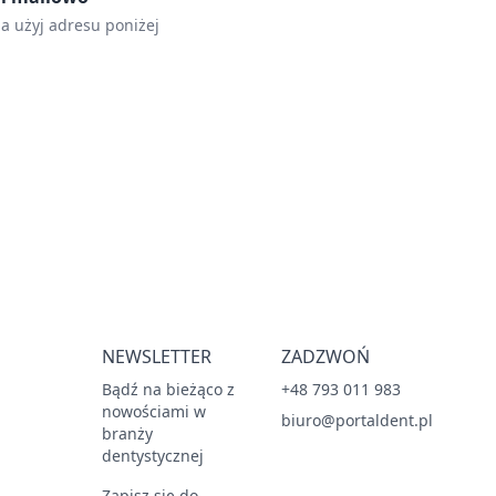
la użyj adresu poniżej
NEWSLETTER
ZADZWOŃ
Bądź na bieżąco z
+48 793 011 983
nowościami w
biuro@portaldent.pl
branży
dentystycznej
Zapisz się do