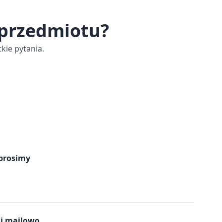
 przedmiotu?
kie pytania.
prosimy
mi mailowo