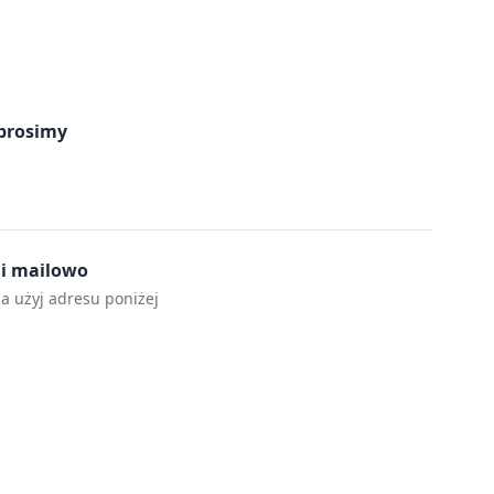
prosimy
mi mailowo
la użyj adresu poniżej