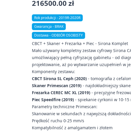
216500.00 zł
Rok produkcji - 2019R-2020R
Gwarancja - BRAK
Dostawa - ODBIÓR OSOBISTY
CBCT + Skaner + Frezarka + Piec - Sirona Komplet
Mało używany kompletny zestaw cyfrowy Sirona CA
umożliwiający pełną cyfryzację gabinetu - od dia
projektowanie, aż po wytwarzanie uzupełnień w je
Komponenty zestawu:
CBCT Sirona SL Ceph (2020)
- tomografia z cefalo
Skaner Primescan (2019)
- najdokładniejszy skan
Frezarka CEREC MC XL (2019)
- precyzyjne frezo
Piec Speedfire (2019)
- spiekanie cyrkonii w 10-15
Parametry techniczne Primescan:
Skanowanie w sekundach z najwyższą dokładnośc
Prędkość ruchu 0-25 mm/s
Kompatybilność z amalgamatem i złotem