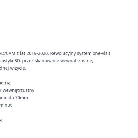
D/CAM z lat 2019-2020. Rewolucyjny system one-visit
gnostyki 3D, przez skanowanie wewnątrzustne,
dnej wizycie.
metrią
er wewnątrzustny
wanie do 70mm
 minut
ią