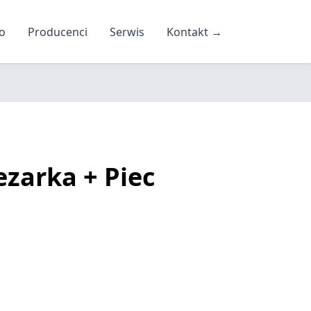
o
Producenci
Serwis
Kontakt
→
ezarka + Piec