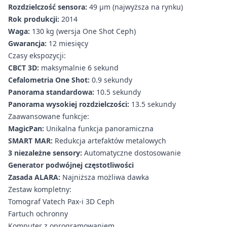
Rozdzielczość sensora:
49 μm (najwyższa na rynku)
Rok produkcji:
2014
Waga:
130 kg (wersja One Shot Ceph)
Gwarancja:
12 miesięcy
Czasy ekspozycji:
CBCT 3D:
maksymalnie 6 sekund
Cefalometria One Shot:
0.9 sekundy
Panorama standardowa:
10.5 sekundy
Panorama wysokiej rozdzielczości:
13.5 sekundy
Zaawansowane funkcje:
MagicPan:
Unikalna funkcja panoramiczna
SMART MAR:
Redukcja artefaktów metalowych
3 niezależne sensory:
Automatyczne dostosowanie
Generator podwójnej częstotliwości
Zasada ALARA:
Najniższa możliwa dawka
Zestaw kompletny:
Tomograf Vatech Pax-i 3D Ceph
Fartuch ochronny
Komputer z oprogramowaniem