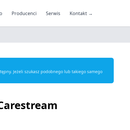
o
Producenci
Serwis
Kontakt
→
ostępny. Jeżeli szukasz podobnego lub takiego samego
Carestream