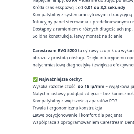
Napięcie lampy:
60 kV
– idealne do zdjęć punktow
Krótki czas ekspozycji: od
0,01 do 3,2 sekundy
Kompatybilny z systemami cyfrowymi i tradycyjną 
Intuicyjny panel sterowania z predefiniowanymi u
Dostępny z ramieniem o różnych długościach (np.
Solidna konstrukcja, łatwy montaż na ścianie
Carestream RVG 5200
to cyfrowy czujnik do wyko
obrazu z prostotą obsługi. Dzięki intuicyjnemu o
natychmiastową diagnostykę i zwiększa efektywno
✅
Najważniejsze cechy:
Wysoka rozdzielczość:
do 16 lp/mm
– wyjątkowa j
Natychmiastowy podgląd zdjęcia – bez konieczno
Kompatybilny z większością aparatów RTG
Trwała i ergonomiczna konstrukcja
Łatwe pozycjonowanie i komfort dla pacjenta
Współpraca z oprogramowaniem Carestream Dent