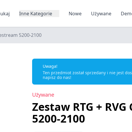
zukaj
Inne Kategorie
Nowe
Używane
Dem
estream 5200-2100
Uwaga!
Ten przedmiot został sprzedany i nie jest d
napisz do nas!
Używane
Zestaw RTG + RVG 
5200-2100