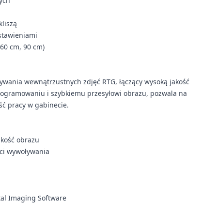
ych
kliszą
stawieniami
 60 cm, 90 cm)
nywania wewnątrzustnych zdjęć RTG, łączący wysoką jakość
programowaniu i szybkiemu przesyłowi obrazu, pozwala na
ść pracy w gabinecie.
akość obrazu
ści wywoływania
al Imaging Software