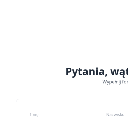
Pytania, wą
Wypełnij fo
Imię
Nazwisko