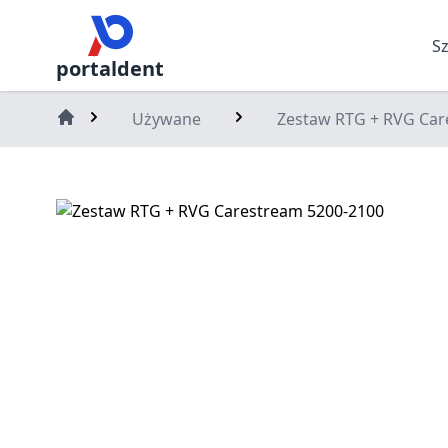
S
portaldent
Używane
Zestaw RTG + RVG Car
Home