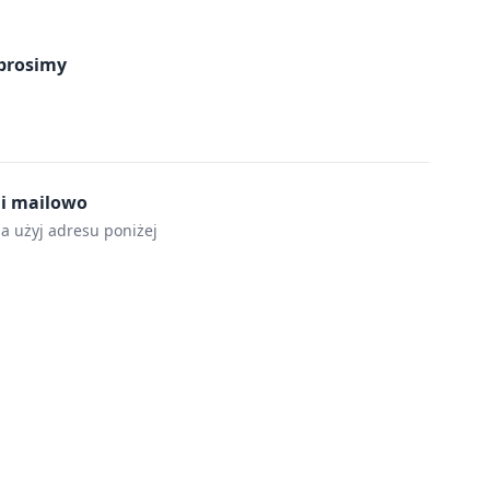
prosimy
mi mailowo
la użyj adresu poniżej