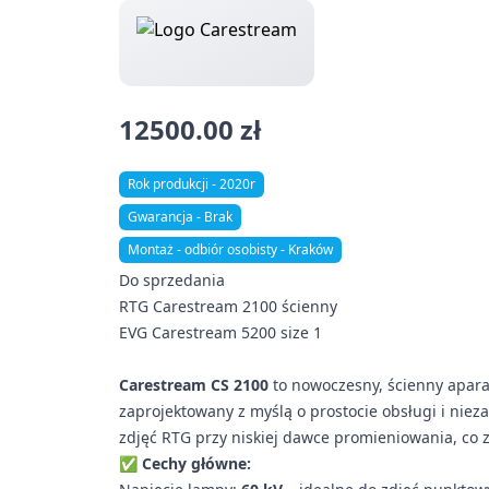
12500.00 zł
Rok produkcji - 2020r
Gwarancja - Brak
Montaż - odbiór osobisty - Kraków
Do sprzedania
RTG Carestream 2100 ścienny
EVG Carestream 5200 size 1
Carestream CS 2100
to nowoczesny, ścienny apara
zaprojektowany z myślą o prostocie obsługi i nie
zdjęć RTG przy niskiej dawce promieniowania, co 
✅
Cechy główne: