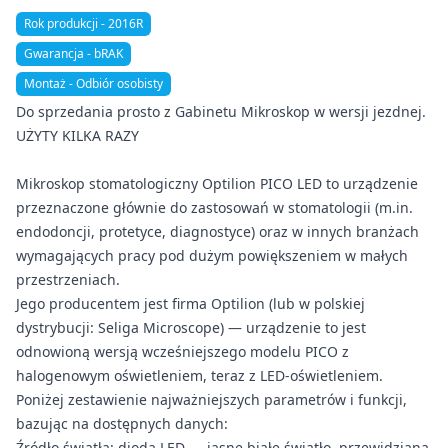
Rok produkcji - 2016R
Gwarancja - bRAK
Montaż - Odbiór osobisty
Do sprzedania prosto z Gabinetu Mikroskop w wersji jezdnej.
UŻYTY KILKA RAZY
Mikroskop stomatologiczny Optilion PICO LED to urządzenie
przeznaczone głównie do zastosowań w stomatologii (m.in.
endodoncji, protetyce, diagnostyce) oraz w innych branżach
wymagających pracy pod dużym powiększeniem w małych
przestrzeniach.
Jego producentem jest firma Optilion (lub w polskiej
dystrybucji: Seliga Microscope) — urządzenie to jest
odnowioną wersją wcześniejszego modelu PICO z
halogenowym oświetleniem, teraz z LED-oświetleniem.
Poniżej zestawienie najważniejszych parametrów i funkcji,
bazując na dostępnych danych:
Źródło światła: dioda LED — jasne białe światło, przewidziana