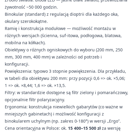
żywotność ~50 000 godzin.
Binokular (standard) z regulacją dioptrii dla każdego oka,
okulary szerokokątne.
Ramię i konstrukcja modułowe — możliwość montażu w
różnych wersjach (ścienna, suf-itowa, podłogowa, blatowa,
mobilna na kółkach).
Obiektywy o różnych ogniskowych do wyboru (200 mm, 250
mm, 300 mm, 400 mm) w zależności od potrzeb i
konfiguracji.
Powiększenia: typowo 3 stopnie powiększenia. Dla przykładu,
w tabeli dla obiektywu 200 mm: przy pozycji 0,6 => ok. ×5,06;
1 => ok. ×8,44; 1,6 => ok. ×13,5.
Filtry: w standardzie dostępne są filtr zielony i pomarańczowy,
opcjonalnie filtr polaryzacyjny.
Ergonomia: konstrukcja niewielkich gabarytów (co ważne w
mniejszych gabinetach) i możliwość konfiguracji z
binokularem uchylnym (np. zakres 0-180°) w wersji „Ergo”.
Cena orientacyjna w Polsce: ok.
15 400–15 500 zł
za wersję