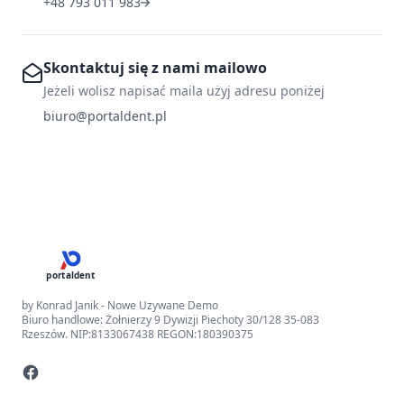
+48 793 011 983
Skontaktuj się z nami mailowo
Jeżeli wolisz napisać maila użyj adresu poniżej
biuro@portaldent.pl
portaldent
by Konrad Janik - Nowe Uzywane Demo
Biuro handlowe: Żołnierzy 9 Dywizji Piechoty 30/128 35-083
Rzeszów. NIP:8133067438 REGON:180390375