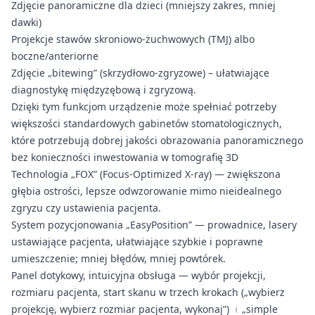
Zdjęcie panoramiczne dla dzieci (mniejszy zakres, mniej
dawki)
Projekcje stawów skroniowo-żuchwowych (TMJ) albo
boczne/anteriorne
Zdjęcie „bitewing” (skrzydłowo-zgryzowe) – ułatwiające
diagnostykę międzyzębową i zgryzową.
Dzięki tym funkcjom urządzenie może spełniać potrzeby
większości standardowych gabinetów stomatologicznych,
które potrzebują dobrej jakości obrazowania panoramicznego
bez konieczności inwestowania w tomografię 3D
Technologia „FOX” (Focus-Optimized X-ray) — zwiększona
głębia ostrości, lepsze odwzorowanie mimo nieidealnego
zgryzu czy ustawienia pacjenta.
System pozycjonowania „EasyPosition” — prowadnice, lasery
ustawiające pacjenta, ułatwiające szybkie i poprawne
umieszczenie; mniej błędów, mniej powtórek.
Panel dotykowy, intuicyjna obsługa — wybór projekcji,
rozmiaru pacjenta, start skanu w trzech krokach („wybierz
projekcję, wybierz rozmiar pacjenta, wykonaj”) ﹙„simple