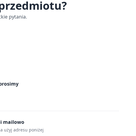
 przedmiotu?
kie pytania.
prosimy
mi mailowo
la użyj adresu poniżej