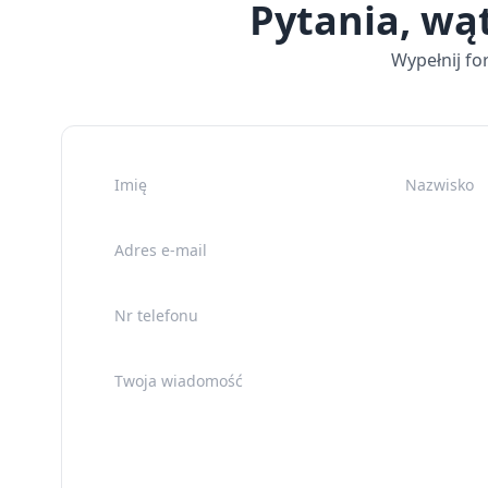
Pytania, wą
Wypełnij fo
Imię
Nazwisko
Adres e-mail
Nr telefonu
Twoja wiadomość