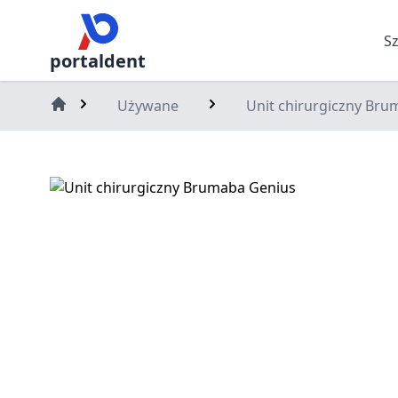
S
portaldent
Używane
Unit chirurgiczny Br
Home