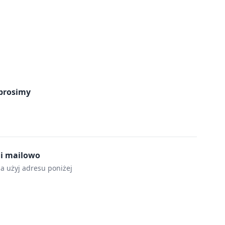
prosimy
mi mailowo
la użyj adresu poniżej