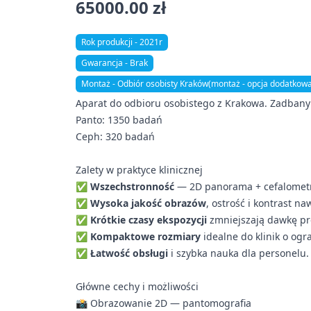
65000.00 zł
Rok produkcji - 2021r
Gwarancja - Brak
Montaż - Odbiór osobisty Kraków(montaż - opcja dodatkow
Aparat do odbioru osobistego z Krakowa. Zadbany
Panto: 1350 badań
Ceph: 320 badań
Zalety w praktyce klinicznej
✅
Wszechstronność
— 2D panorama + cefalometr
✅
Wysoka jakość obrazów
, ostrość i kontrast 
✅
Krótkie czasy ekspozycji
zmniejszają dawkę pro
✅
Kompaktowe rozmiary
idealne do klinik o ogr
✅
Łatwość obsługi
i szybka nauka dla personelu.
Główne cechy i możliwości
📸 Obrazowanie 2D — pantomografia