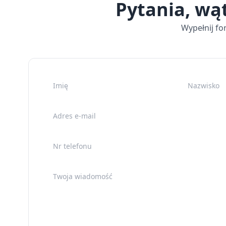
Pytania, wą
Wypełnij fo
Imię
Nazwisko
Adres e-mail
Nr telefonu
Twoja wiadomość