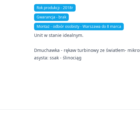
Rok produkcji - 2018r
Gwarancja - brak
Montaż - odbiór osobisty - Warszawa do 8 marca
Unit w stanie idealnym.
Dmuchawka - rękaw turbinowy ze światłem- mikros
asysta: ssak - ślinociąg