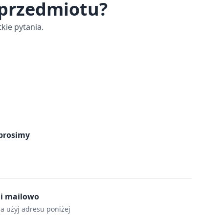
 przedmiotu?
kie pytania.
prosimy
mi mailowo
la użyj adresu poniżej