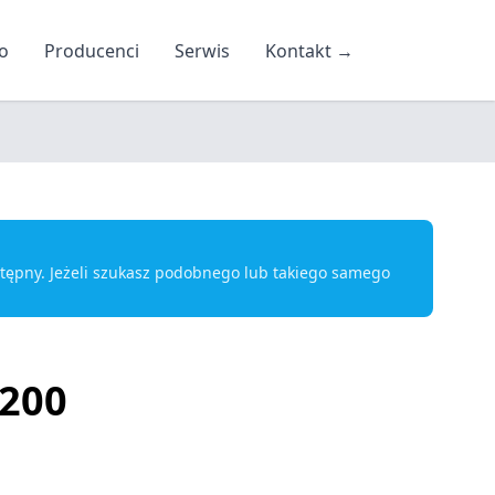
o
Producenci
Serwis
Kontakt
→
ostępny. Jeżeli szukasz podobnego lub takiego samego
S200