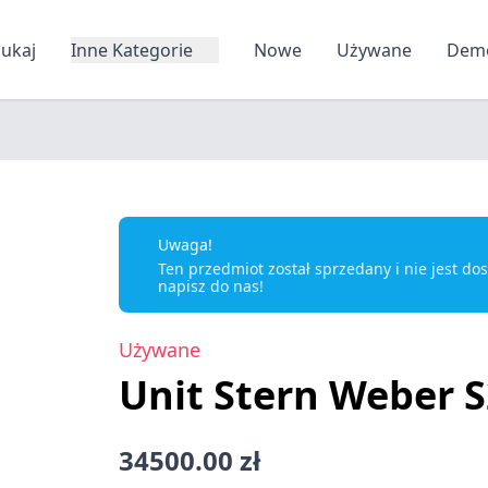
zukaj
Inne Kategorie
Nowe
Używane
Dem
Uwaga!
Ten przedmiot został sprzedany i nie jest d
napisz do nas!
Używane
Unit Stern Weber 
34500.00 zł