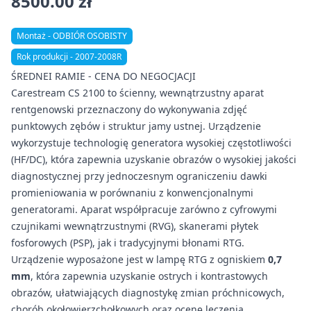
8500.00 zł
Montaż - ODBIÓR OSOBISTY
Rok produkcji - 2007-2008R
ŚREDNEI RAMIE - CENA DO NEGOCJACJI
Carestream CS 2100 to ścienny, wewnątrzustny aparat
rentgenowski przeznaczony do wykonywania zdjęć
punktowych zębów i struktur jamy ustnej. Urządzenie
wykorzystuje technologię generatora wysokiej częstotliwości
(HF/DC), która zapewnia uzyskanie obrazów o wysokiej jakości
diagnostycznej przy jednoczesnym ograniczeniu dawki
promieniowania w porównaniu z konwencjonalnymi
generatorami. Aparat współpracuje zarówno z cyfrowymi
czujnikami wewnątrzustnymi (RVG), skanerami płytek
fosforowych (PSP), jak i tradycyjnymi błonami RTG.
Urządzenie wyposażone jest w lampę RTG z ogniskiem
0,7
mm
, która zapewnia uzyskanie ostrych i kontrastowych
obrazów, ułatwiających diagnostykę zmian próchnicowych,
chorób okołowierzchołkowych oraz ocenę leczenia