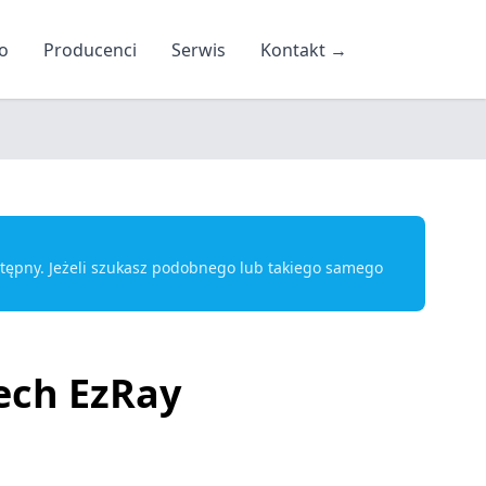
o
Producenci
Serwis
Kontakt
→
ostępny. Jeżeli szukasz podobnego lub takiego samego
ech EzRay