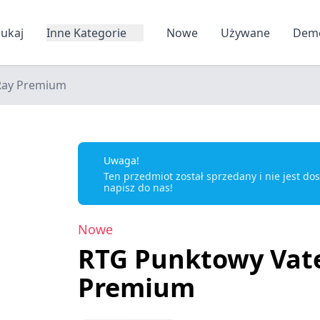
zukaj
Inne Kategorie
Nowe
Używane
Dem
Ray Premium
Uwaga!
Ten przedmiot został sprzedany i nie jest d
napisz do nas!
Nowe
RTG Punktowy Vat
Premium