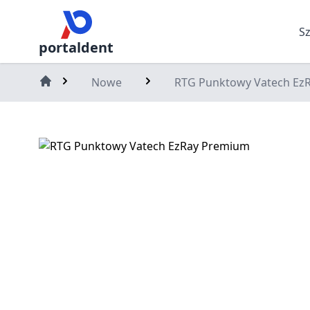
S
portaldent
Nowe
RTG Punktowy Vatech Ez
Home