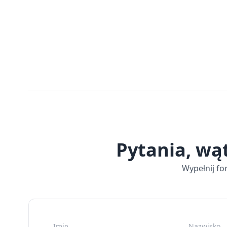
Pytania, wą
Wypełnij fo
Imię
Nazwisko