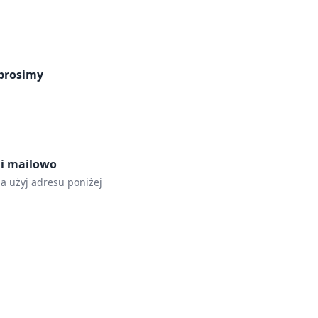
prosimy
mi mailowo
la użyj adresu poniżej