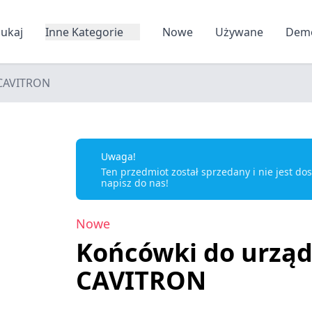
zukaj
Inne Kategorie
Nowe
Używane
Dem
 CAVITRON
Uwaga!
Ten przedmiot został sprzedany i nie jest d
napisz do nas!
Nowe
Końcówki do urząd
CAVITRON