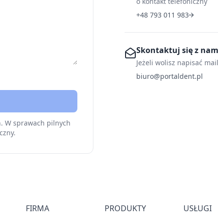
o kontakt telefoniczny
+48 793 011 983
Skontaktuj się z na
Jeżeli wolisz napisać mai
biuro@portaldent.pl
h. W sprawach pilnych
czny.
FIRMA
PRODUKTY
USŁUGI