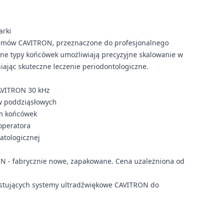
arki
stemów CAVITRON, przeznaczone do profesjonalnego
ne typy końcówek umożliwiają precyzyjne skalowanie w
ając skuteczne leczenie periodontologiczne.
AVITRON 30 kHz
w poddziąsłowych
om końcówek
operatora
matologicznej
N - fabrycznie nowe, zapakowane. Cena uzależniona od
ystujących systemy ultradźwiękowe CAVITRON do