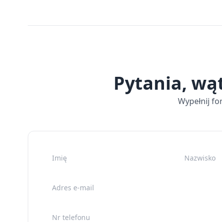
Pytania, wą
Wypełnij fo
Imię
Nazwisko
Adres e-mail
Nr telefonu