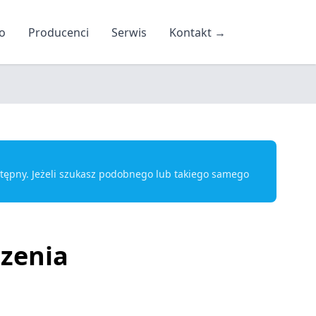
o
Producenci
Serwis
Kontakt
→
ostępny. Jeżeli szukasz podobnego lub takiego samego
zenia