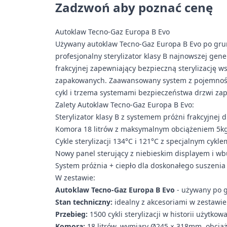
Zadzwoń aby poznać cenę
Autoklaw Tecno-Gaz Europa B Evo
Używany autoklaw Tecno-Gaz Europa B Evo po grun
profesjonalny sterylizator klasy B najnowszej gen
frakcyjnej zapewniający bezpieczną sterylizację ws
zapakowanych. Zaawansowany system z pojemnośc
cykl i trzema systemami bezpieczeństwa drzwi zap
Zalety Autoklaw Tecno-Gaz Europa B Evo:
Sterylizator klasy B z systemem próżni frakcyjnej
Komora 18 litrów z maksymalnym obciążeniem 5kg
Cykle sterylizacji 134°C i 121°C z specjalnym cyk
Nowy panel sterujący z niebieskim displayem i 
System próżnia + ciepło dla doskonałego suszenia
W zestawie:
Autoklaw Tecno-Gaz Europa B Evo
- używany po 
Stan techniczny:
idealny z akcesoriami w zestawie
Przebieg:
1500 cykli sterylizacji w historii użytkow
Komora:
18 litrów, wymiary Ø245 × 318mm, obcią