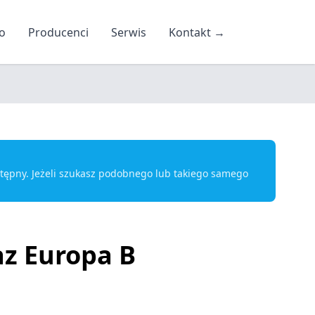
o
Producenci
Serwis
Kontakt
→
ostępny. Jeżeli szukasz podobnego lub takiego samego
z Europa B