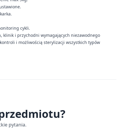
 ustawione.
karka.
nitoring cykli.
h, klinik i przychodni wymagających niezawodnego
ntroli i możliwością sterylizacji wszystkich typów
 przedmiotu?
kie pytania.