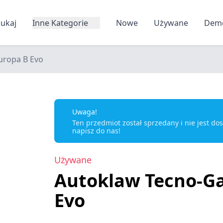
zukaj
Inne Kategorie
Nowe
Używane
Dem
uropa B Evo
Uwaga!
Ten przedmiot został sprzedany i nie jest d
napisz do nas!
Używane
Autoklaw Tecno-Ga
Evo