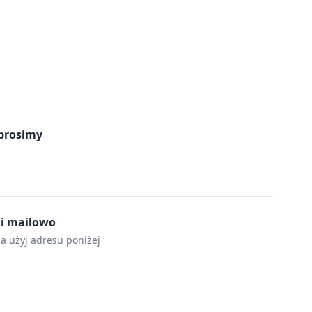
prosimy
mi mailowo
la użyj adresu poniżej