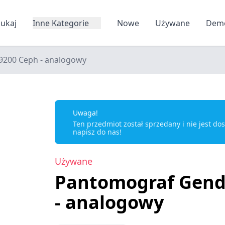
zukaj
Inne Kategorie
Nowe
Używane
Dem
9200 Ceph - analogowy
Uwaga!
Ten przedmiot został sprzedany i nie jest d
napisz do nas!
Używane
Pantomograf Gend
- analogowy