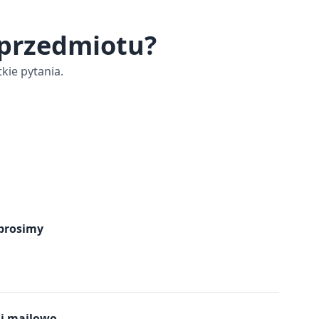
 przedmiotu?
kie pytania.
prosimy
mi mailowo