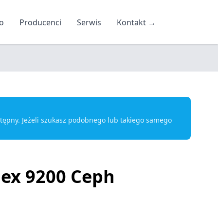
o
Producenci
Serwis
Kontakt
→
ostępny. Jeżeli szukasz podobnego lub takiego samego
ex 9200 Ceph