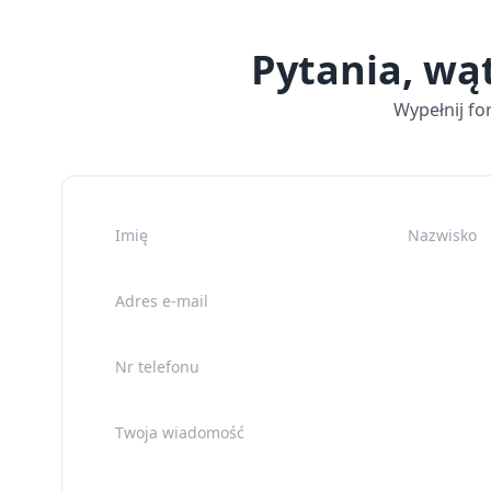
Pytania, wą
Wypełnij fo
Imię
Nazwisko
Adres e-mail
Nr telefonu
Twoja wiadomość