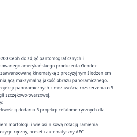
9200 Ceph do zdjęć pantomograficznych i
omowanego amerykańskiego producenta Gendex.
y zaawansowaną kinematykę z precyzyjnym śledzeniem
pewniającą maksymalną jakość obrazu panoramicznego.
ojekcji panoramicznych z możliwością rozszerzenia o 5
rgii szczękowo-twarzowej.
y:
iwością dodania 5 projekcji cefalometrycznych dla
m morfologii i wielosilnikową rotacją ramienia
ozycji: ręczny, preset i automatyczny AEC