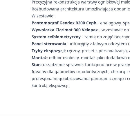
Precyzyjna rekonstrukcja warstwy ogniskowej ma
Rozbudowana architektura umożliwiająca dodanie 
W zestawie:
Pantomograf Gendex 9200 Ceph
- analogowy, spr
Wywołarka Clarimat 300 Velopex
- w zestawie do
System cefalometryczny
- ramię do zdjęć bocznych
Panel sterowania
- intuicyjny z łatwym odczytem i
Tryby ekspozycji:
ręczny, preset z personalizacją
Montaż:
odbiór osobisty, montaż jako dodatkowa o
Stan:
urządzenie sprawne, funkcjonujące w prakty
Idealny dla gabinetów ortodontycznych, chirurgii
profesjonalnego obrazowania panoramicznego i ce
kontrolą ekspozycji.