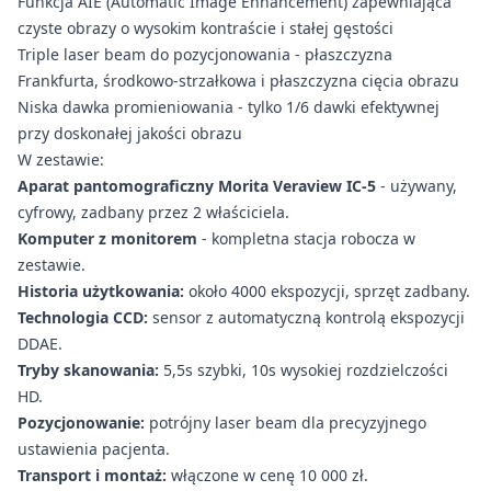
Funkcja AIE (Automatic Image Enhancement) zapewniająca
czyste obrazy o wysokim kontraście i stałej gęstości
Triple laser beam do pozycjonowania - płaszczyzna
Frankfurta, środkowo-strzałkowa i płaszczyzna cięcia obrazu
Niska dawka promieniowania - tylko 1/6 dawki efektywnej
przy doskonałej jakości obrazu
W zestawie:
Aparat pantomograficzny Morita Veraview IC-5
- używany,
cyfrowy, zadbany przez 2 właściciela.
Komputer z monitorem
- kompletna stacja robocza w
zestawie.
Historia użytkowania:
około 4000 ekspozycji, sprzęt zadbany.
Technologia CCD:
sensor z automatyczną kontrolą ekspozycji
DDAE.
Tryby skanowania:
5,5s szybki, 10s wysokiej rozdzielczości
HD.
Pozycjonowanie:
potrójny laser beam dla precyzyjnego
ustawienia pacjenta.
Transport i montaż:
włączone w cenę 10 000 zł.