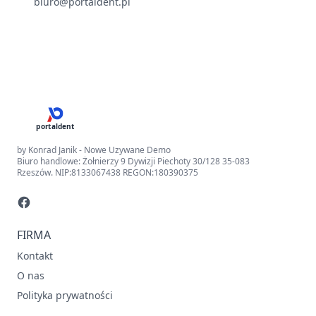
biuro@portaldent.pl
portaldent
by Konrad Janik - Nowe Uzywane Demo
Biuro handlowe: Żołnierzy 9 Dywizji Piechoty 30/128 35-083
Rzeszów. NIP:8133067438 REGON:180390375
FIRMA
Kontakt
O nas
Polityka prywatności