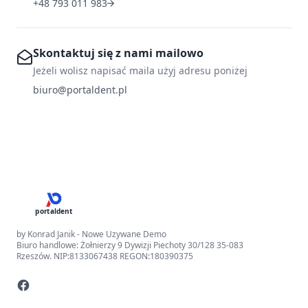
+48 793 011 983
Skontaktuj się z nami mailowo
Jeżeli wolisz napisać maila użyj adresu poniżej
biuro@portaldent.pl
portaldent
by Konrad Janik - Nowe Uzywane Demo
Biuro handlowe: Żołnierzy 9 Dywizji Piechoty 30/128 35-083
Rzeszów. NIP:8133067438 REGON:180390375