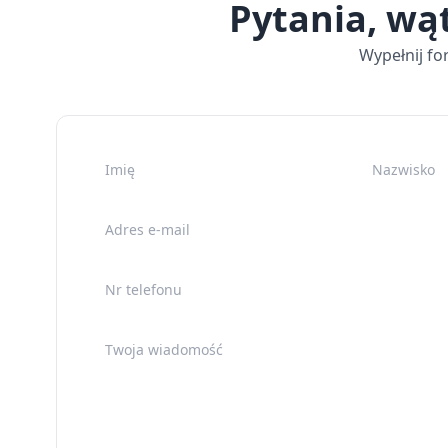
Pytania, wą
Wypełnij fo
Imię
Nazwisko
Adres e-mail
Nr telefonu
Twoja wiadomość