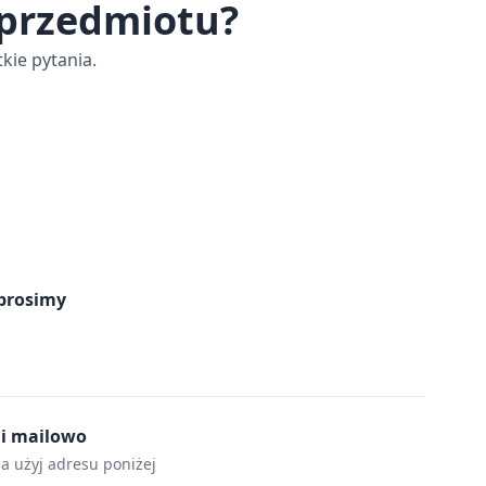
 przedmiotu?
kie pytania.
prosimy
mi mailowo
la użyj adresu poniżej