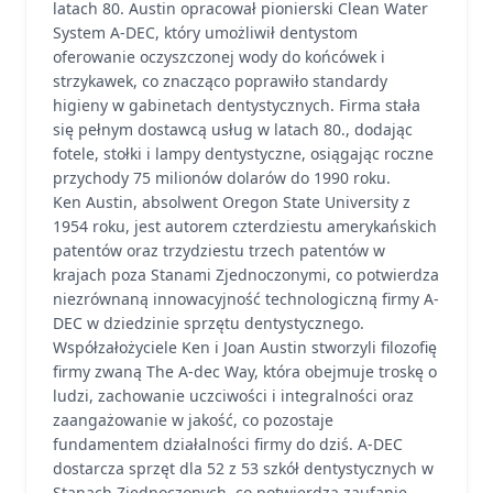
latach 80. Austin opracował pionierski Clean Water
System A-DEC, który umożliwił dentystom
oferowanie oczyszczonej wody do końcówek i
strzykawek, co znacząco poprawiło standardy
higieny w gabinetach dentystycznych. Firma stała
się pełnym dostawcą usług w latach 80., dodając
fotele, stołki i lampy dentystyczne, osiągając roczne
przychody 75 milionów dolarów do 1990 roku.
Ken Austin, absolwent Oregon State University z
1954 roku, jest autorem czterdziestu amerykańskich
patentów oraz trzydziestu trzech patentów w
krajach poza Stanami Zjednoczonymi, co potwierdza
niezrównaną innowacyjność technologiczną firmy A-
DEC w dziedzinie sprzętu dentystycznego.
Współzałożyciele Ken i Joan Austin stworzyli filozofię
firmy zwaną The A-dec Way, która obejmuje troskę o
ludzi, zachowanie uczciwości i integralności oraz
zaangażowanie w jakość, co pozostaje
fundamentem działalności firmy do dziś. A-DEC
dostarcza sprzęt dla 52 z 53 szkół dentystycznych w
Stanach Zjednoczonych, co potwierdza zaufanie,