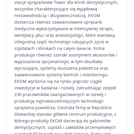
stacje sprężarkowe Tower dla klinik dentystycznych,
wszystkie charakteryzujące się wyjątkową
niezawodnością i długowiecznością. EKOM
dostarcza również zaawansowane sprężarki
medyczne wykorzystywane w intensywnej terapii,
wentylacji płuc oraz anestezjologii, które stanowią
integralną część technologii ratujących życie w
szpitalach i klinikach na całym świecie. Firma
produkuje również szeroki asortyment akcesoriów i
wyposażenia opcjonalnego, w tym obudowy
wyciszające, systemy osuszania powietrza oraz
zaawansowane systemy kontroli i monitoringu.
EKOM wyróżnia się na rynku poprzez ciągłe
inwestycje w badania i rozwój, zatrudniając zespół
230 pracowników zaangażowanych w rozwój i
produkcję najnowocześniejszych technologii
sprężania powietrza. Centrala firmy w Republice
Słowackiej stanowi główne centrum produkcyjne, z
którego produkty EKOM docierają do gabinetów
dentystycznych, szpitali i zakładów przemysłowych
w ponad 80 krajach na całym świecie. Firma jest