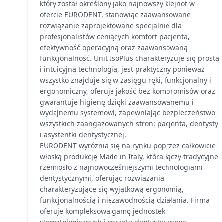
który został określony jako najnowszy klejnot w
ofercie EURODENT, stanowiąc zaawansowane
rozwiązanie zaprojektowane specjalnie dla
profesjonalistów ceniących komfort pacjenta,
efektywność operacyjną oraz zaawansowaną
funkcjonalność. Unit IsoPlus charakteryzuje się prostą
i intuicyjną technologią, jest praktyczny ponieważ
wszystko znajduje się w zasięgu ręki, funkcjonalny i
ergonomiczny, oferuje jakość bez kompromisów oraz
gwarantuje higienę dzięki zaawansowanemu i
wydajnemu systemowi, zapewniając bezpieczeństwo
wszystkich zaangażowanych stron: pacjenta, dentysty
i asystentki dentystycznej.
EURODENT wyróżnia się na rynku poprzez całkowicie
włoską produkcję Made in Italy, która łączy tradycyjne
rzemiosło z najnowocześniejszymi technologiami
dentystycznymi, oferując rozwiązania
charakteryzujące się wyjątkową ergonomią,
funkcjonalnością i niezawodnością działania. Firma
oferuje kompleksową gamę jednostek
stomatologicznych i sprzętu dentystycznego,