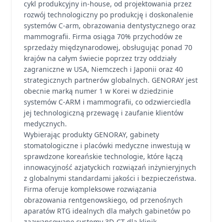
cykl produkcyjny in-house, od projektowania przez
rozwój technologiczny po produkcję i doskonalenie
systemów C-arm, obrazowania dentystycznego oraz
mammografii. Firma osiąga 70% przychodów ze
sprzedaży międzynarodowej, obsługując ponad 70
krajów na całym świecie poprzez trzy oddziały
zagraniczne w USA, Niemczech i Japonii oraz 40
strategicznych partnerów globalnych. GENORAY jest
obecnie marką numer 1 w Korei w dziedzinie
systemów C-ARM i mammografii, co odzwierciedla
jej technologiczną przewagę i zaufanie klientów
medycznych.
Wybierając produkty GENORAY, gabinety
stomatologiczne i placówki medyczne inwestują w
sprawdzone koreańskie technologie, które łączą
innowacyjność azjatyckich rozwiązań inżynieryjnych
z globalnymi standardami jakości i bezpieczeństwa.
Firma oferuje kompleksowe rozwiązania
obrazowania rentgenowskiego, od przenośnych
aparatów RTG idealnych dla małych gabinetów po
zaawansowane systemy 3D-CT dla klinik