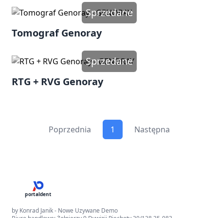
Sprzedane
Tomograf Genoray
Sprzedane
RTG + RVG Genoray
Poprzednia
1
Następna
portaldent
by Konrad Janik - Nowe Uzywane Demo