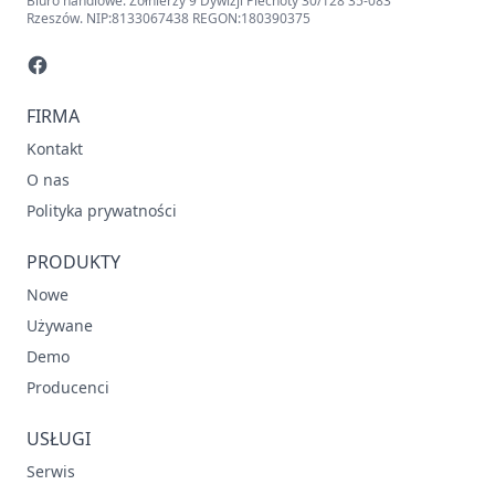
Biuro handlowe: Żołnierzy 9 Dywizji Piechoty 30/128 35-083
Rzeszów. NIP:8133067438 REGON:180390375
FIRMA
Kontakt
O nas
Polityka prywatności
PRODUKTY
Nowe
Używane
Demo
Producenci
USŁUGI
Serwis