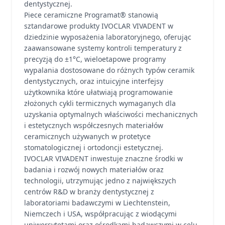
dentystycznej.
Piece ceramiczne Programat® stanowią
sztandarowe produkty IVOCLAR VIVADENT w
dziedzinie wyposażenia laboratoryjnego, oferując
zaawansowane systemy kontroli temperatury z
precyzją do ±1°C, wieloetapowe programy
wypalania dostosowane do różnych typów ceramik
dentystycznych, oraz intuicyjne interfejsy
użytkownika które ułatwiają programowanie
złożonych cykli termicznych wymaganych dla
uzyskania optymalnych właściwości mechanicznych
i estetycznych współczesnych materiałów
ceramicznych używanych w protetyce
stomatologicznej i ortodoncji estetycznej.
IVOCLAR VIVADENT inwestuje znaczne środki w
badania i rozwój nowych materiałów oraz
technologii, utrzymując jedno z największych
centrów R&D w branży dentystycznej z
laboratoriami badawczymi w Liechtenstein,
Niemczech i USA, współpracując z wiodącymi
uniwersytetami oraz ośrodkami badawczymi w celu