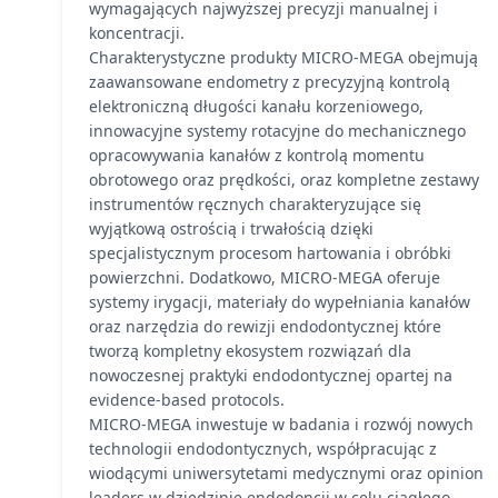
wymagających najwyższej precyzji manualnej i
koncentracji.
Charakterystyczne produkty MICRO-MEGA obejmują
zaawansowane endometry z precyzyjną kontrolą
elektroniczną długości kanału korzeniowego,
innowacyjne systemy rotacyjne do mechanicznego
opracowywania kanałów z kontrolą momentu
obrotowego oraz prędkości, oraz kompletne zestawy
instrumentów ręcznych charakteryzujące się
wyjątkową ostrością i trwałością dzięki
specjalistycznym procesom hartowania i obróbki
powierzchni. Dodatkowo, MICRO-MEGA oferuje
systemy irygacji, materiały do wypełniania kanałów
oraz narzędzia do rewizji endodontycznej które
tworzą kompletny ekosystem rozwiązań dla
nowoczesnej praktyki endodontycznej opartej na
evidence-based protocols.
MICRO-MEGA inwestuje w badania i rozwój nowych
technologii endodontycznych, współpracując z
wiodącymi uniwersytetami medycznymi oraz opinion
leaders w dziedzinie endodoncji w celu ciągłego