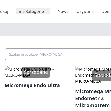
zukaj
Inne Kategorie
Nowe
Używane
Dem
Szukaj produktów MICRO-MEGA
Sprzedane
Sprzed
Micromega Endo Ultra
Micromega MM
Endometr Z
Mikromotrem