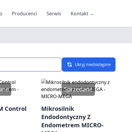
o
Producenci
Serwis
Kontakt
→
Ukryj niedostępne
ane
Sprzedane
 Control
Mikrosilnik
Endodontyczny Z
Endometrem MICRO-