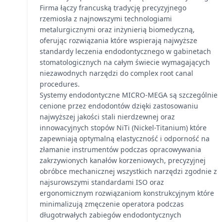
Firma łączy francuską tradycję precyzyjnego
rzemiosła z najnowszymi technologiami
metalurgicznymi oraz inżynierią biomedyczną,
oferując rozwiązania które wspierają najwyższe
standardy leczenia endodontycznego w gabinetach
stomatologicznych na całym świecie wymagających
niezawodnych narzędzi do complex root canal
procedures.
Systemy endodontyczne MICRO-MEGA są szczególnie
cenione przez endodontów dzięki zastosowaniu
najwyższej jakości stali nierdzewnej oraz
innowacyjnych stopów NiTi (Nickel-Titanium) które
zapewniają optymalną elastyczność i odporność na
złamanie instrumentów podczas opracowywania
zakrzywionych kanałów korzeniowych, precyzyjnej
obróbce mechanicznej wszystkich narzędzi zgodnie z
najsurowszymi standardami ISO oraz
ergonomicznym rozwiązaniom konstrukcyjnym które
minimalizują zmęczenie operatora podczas
długotrwałych zabiegów endodontycznych