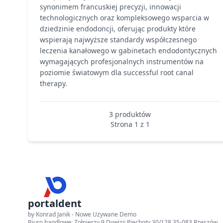
synonimem francuskiej precyzji, innowacji
technologicznych oraz kompleksowego wsparcia w
dziedzinie endodoncji, oferując produkty które
wspierają najwyższe standardy współczesnego
leczenia kanałowego w gabinetach endodontycznych
wymagających profesjonalnych instrumentów na
poziomie światowym dla successful root canal
therapy.
3 produktów
Strona 1 z 1
portaldent
by Konrad Janik - Nowe Uzywane Demo
Biuro handlowe: Żołnierzy 9 Dywizji Piechoty 30/128 35-083 Rzeszów.