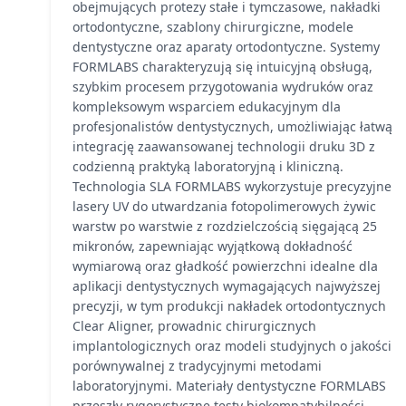
obejmujących protezy stałe i tymczasowe, nakładki
ortodontyczne, szablony chirurgiczne, modele
dentystyczne oraz aparaty ortodontyczne. Systemy
FORMLABS charakteryzują się intuicyjną obsługą,
szybkim procesem przygotowania wydruków oraz
kompleksowym wsparciem edukacyjnym dla
profesjonalistów dentystycznych, umożliwiając łatwą
integrację zaawansowanej technologii druku 3D z
codzienną praktyką laboratoryjną i kliniczną.
Technologia SLA FORMLABS wykorzystuje precyzyjne
lasery UV do utwardzania fotopolimerowych żywic
warstw po warstwie z rozdzielczością sięgającą 25
mikronów, zapewniając wyjątkową dokładność
wymiarową oraz gładkość powierzchni idealne dla
aplikacji dentystycznych wymagających najwyższej
precyzji, w tym produkcji nakładek ortodontycznych
Clear Aligner, prowadnic chirurgicznych
implantologicznych oraz modeli studyjnych o jakości
porównywalnej z tradycyjnymi metodami
laboratoryjnymi. Materiały dentystyczne FORMLABS
przeszły rygorystyczne testy biokompatybilności