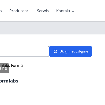
o
Producenci
Serwis
Kontakt
→
Ukryj niedostępne
ane
Formlabs