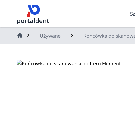
S
portaldent
Używane
Końcówka do skanowan
Home