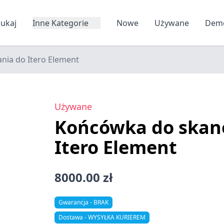
zukaj
Inne Kategorie
Nowe
Używane
Dem
ia do Itero Element
Używane
Końcówka do skan
Itero Element
8000.00 zł
Gwarancja - BRAK
Dostawa - WYSYŁKA KURIEREM