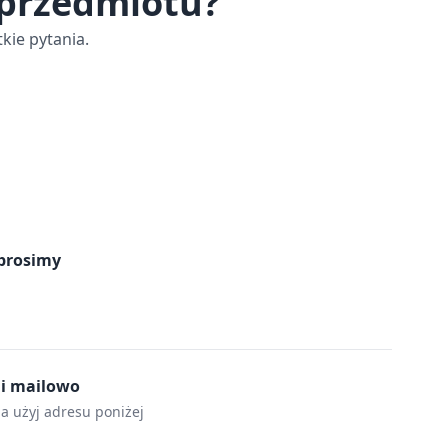
 przedmiotu?
kie pytania.
prosimy
mi mailowo
la użyj adresu poniżej