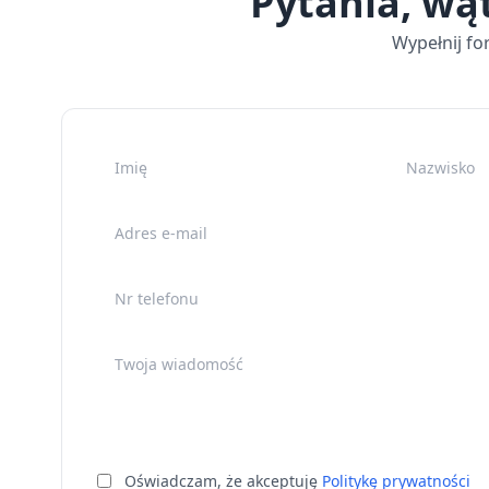
Pytania, wą
Wypełnij fo
Imię
Nazwisko
Adres e-mail
Nr telefonu
Twoja wiadomość
Oświadczam, że akceptuję
Politykę prywatności