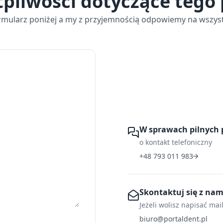
tpliwości dotyczące tego
rmularz poniżej a my z przyjemnością odpowiemy na wszyst
W sprawach pilnych 
o kontakt telefoniczny
+48 793 011 983
Skontaktuj się z na
Jeżeli wolisz napisać mai
biuro@portaldent.pl