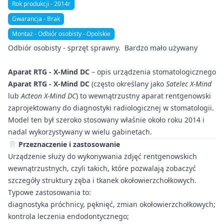
Rok produkcji - 2014r
Gwarancja - Brak
Montaż - Odbiór osobisty - Opolskie
Odbiór osobisty - sprzęt sprawny. Bardzo mało używany
Aparat RTG - X‑Mind DC
– opis urządzenia stomatologicznego
Aparat RTG - X‑Mind DC
(często określany jako
Satelec X-Mind
lub
Acteon X-Mind DC
) to wewnątrzustny aparat rentgenowski
zaprojektowany do diagnostyki radiologicznej w stomatologii.
Model ten był szeroko stosowany właśnie około roku 2014 i
nadal wykorzystywany w wielu gabinetach.
🦷
Przeznaczenie i zastosowanie
Urządzenie służy do wykonywania zdjęć rentgenowskich
wewnątrzustnych, czyli takich, które pozwalają zobaczyć
szczegóły struktury zęba i tkanek okołowierzchołkowych.
Typowe zastosowania to:
diagnostyka próchnicy, pęknięć, zmian okołowierzchołkowych;
kontrola leczenia endodontycznego;