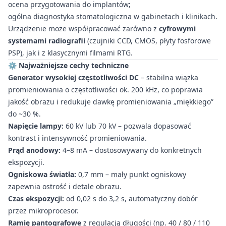
ocena przygotowania do implantów;
ogólna diagnostyka stomatologiczna w gabinetach i klinikach.
Urządzenie może współpracować zarówno z
cyfrowymi
systemami radiografii
(czujniki CCD, CMOS, płyty fosforowe
PSP), jak i z klasycznymi filmami RTG.
⚙️
Najważniejsze cechy techniczne
Generator wysokiej częstotliwości DC
– stabilna wiązka
promieniowania o częstotliwości ok. 200 kHz, co poprawia
jakość obrazu i redukuje dawkę promieniowania „miękkiego”
do ~30 %.
Napięcie lampy:
60 kV lub 70 kV – pozwala dopasować
kontrast i intensywność promieniowania.
Prąd anodowy:
4–8 mA – dostosowywany do konkretnych
ekspozycji.
Ogniskowa światła:
0,7 mm – mały punkt ogniskowy
zapewnia ostrość i detale obrazu.
Czas ekspozycji:
od 0,02 s do 3,2 s, automatyczny dobór
przez mikroprocesor.
Ramię pantografowe
z regulacją długości (np. 40 / 80 / 110